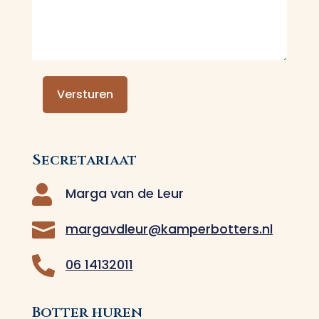
Secretariaat

Marga van de Leur

margavdleur@kamperbotters.nl

06 14132011
Botter huren