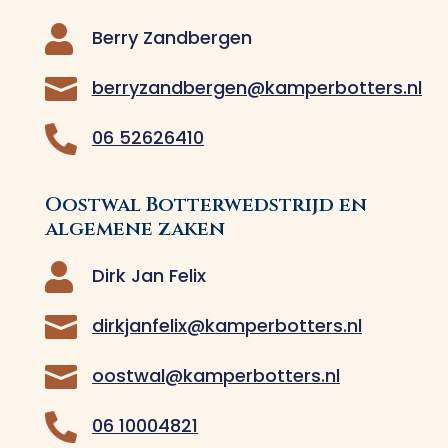

Berry Zandbergen

berryzandbergen@kamperbotters.nl

06 52626410
Oostwal Botterwedstrijd en
algemene zaken

Dirk Jan Felix

dirkjanfelix@kamperbotters.nl

oostwal@kamperbotters.nl

06 10004821